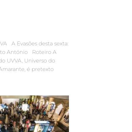
A A Evasões desta sexta:
nto António Roteiro A
 do UVVA, Universo do
Amarante, é pretexto