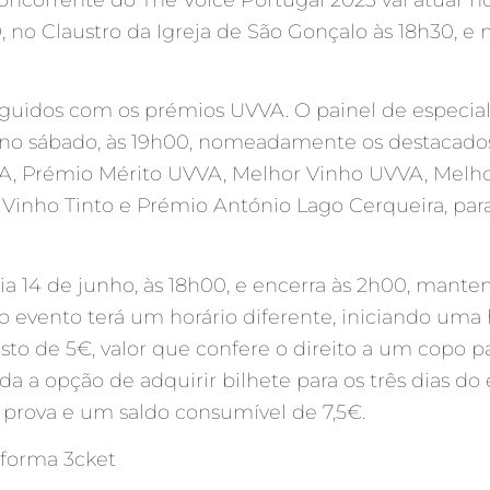
no Claustro da Igreja de São Gonçalo às 18h30, e
nguidos com os prémios UVVA. O painel de especialis
os no sábado, às 19h00, nomeadamente os destacado
A, Prémio Mérito UVVA, Melhor Vinho UVVA, Melh
Vinho Tinto e Prémio António Lago Cerqueira, par
dia 14 de junho, às 18h00, e encerra às 2h00, mant
 o evento terá um horário diferente, iniciando uma 
to de 5€, valor que confere o direito a um copo p
da a opção de adquirir bilhete para os três dias do
 prova e um saldo consumível de 7,5€.
aforma 3cket