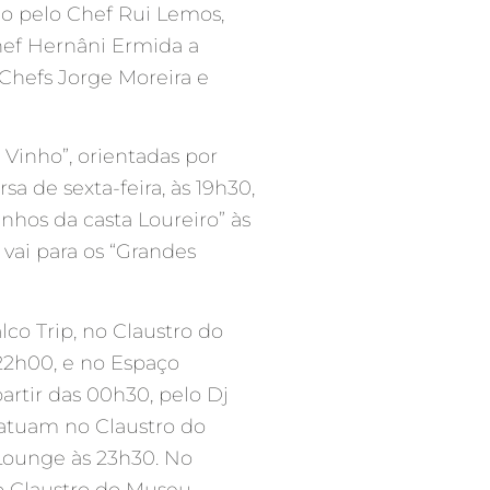
do pelo Chef Rui Lemos,
hef Hernâni Ermida a
Chefs Jorge Moreira e
 Vinho”, orientadas por
a de sexta-feira, às 19h30,
nhos da casta Loureiro” às
 vai para os “Grandes
lco Trip, no Claustro do
22h00, e no Espaço
artir das 00h30, pelo Dj
 atuam no Claustro do
Lounge às 23h30. No
no Claustro do Museu