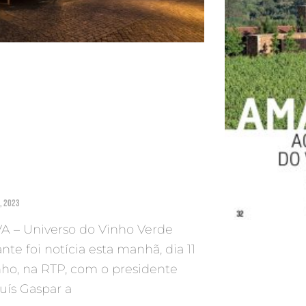
, 2023
A – Universo do Vinho Verde
te foi notícia esta manhã, dia 11
nho, na RTP, com o presidente
uís Gaspar a