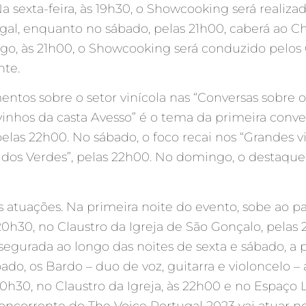
a sexta-feira, às 19h30, o Showcooking será realiza
al, enquanto no sábado, pelas 21h00, caberá ao C
o, às 21h00, o Showcooking será conduzido pelos 
nte.
ntos sobre o setor vinícola nas “Conversas sobre o
inhos da casta Avesso” é o tema da primeira convers
las 22h00. No sábado, o foco recai nos “Grandes vi
s dos Verdes”, pelas 22h00. No domingo, o destaque
 atuações. Na primeira noite do evento, sobe ao pa
30, no Claustro da Igreja de São Gonçalo, pelas 
segurada ao longo das noites de sexta e sábado, a p
o, os Bardo – duo de voz, guitarra e violoncelo –
30, no Claustro da Igreja, às 22h00 e no Espaço 
concorrente do The Voice Portugal 2023 vai atuar 