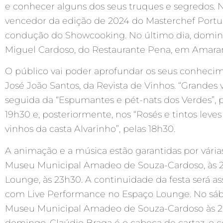
e conhecer alguns dos seus truques e segredos. N
vencedor da edição de 2024 do Masterchef Portug
condução do Showcooking. No último dia, doming
Miguel Cardoso, do Restaurante Pena, em Amara
O público vai poder aprofundar os seus conhecime
José João Santos, da Revista de Vinhos. “Grandes v
seguida da “Espumantes e pét-nats dos Verdes”, pe
19h30 e, posteriormente, nos “Rosés e tintos leve
vinhos da casta Alvarinho”, pelas 18h30.
A animação e a música estão garantidas por várias
Museu Municipal Amadeo de Souza-Cardoso, às 20h
Lounge, às 23h30. A continuidade da festa será as
com Live Performance no Espaço Lounge. No sábad
Museu Municipal Amadeo de Souza-Cardoso às 20h
domingo, Claúdio Braga é o cabeça de cartaz, o 