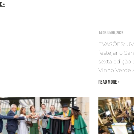
E »
14 De Junho, 2023
EVASÕES: UVV
festejar o Sa
sexta edição
Vinho Verde 
READ MORE »