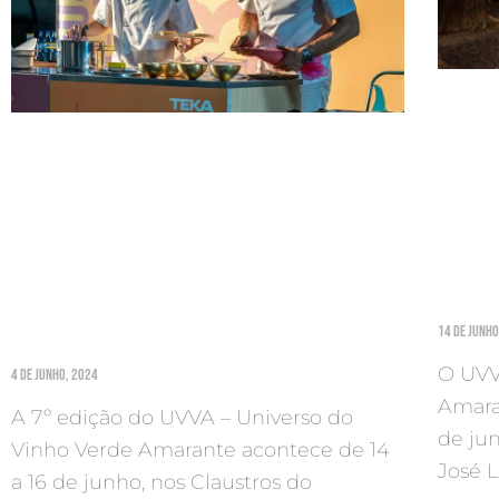
14 De Junho
O UVV
4 De Junho, 2024
Amaran
A 7º edição do UVVA – Universo do
de ju
Vinho Verde Amarante acontece de 14
José L
a 16 de junho, nos Claustros do