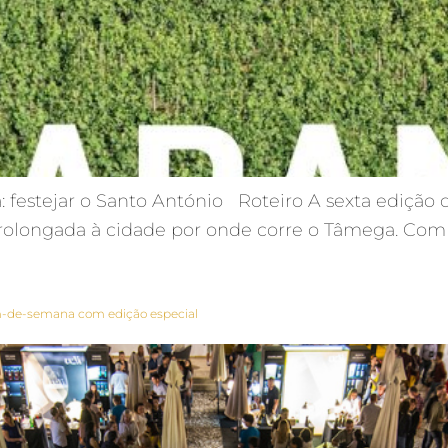
festejar o Santo António Roteiro A sexta edição 
prolongada à cidade por onde corre o Tâmega. Com 
fim-de-semana com edição especial