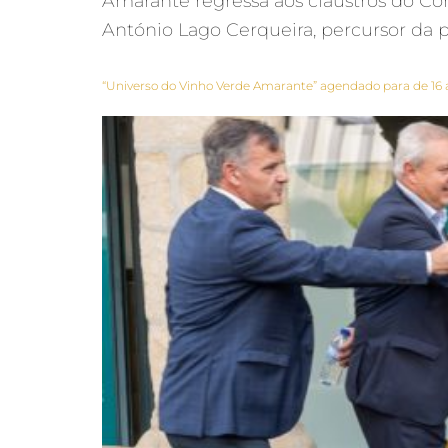
Amarante regressa aos claustros do C
António Lago Cerqueira, percursor da 
“Universo do Vinho Verde Amarante” agendado para de 16 a