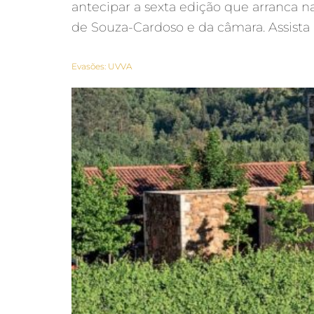
antecipar a sexta edição que arranca n
de Souza-Cardoso e da câmara. Assista 
Evasões: UVVA