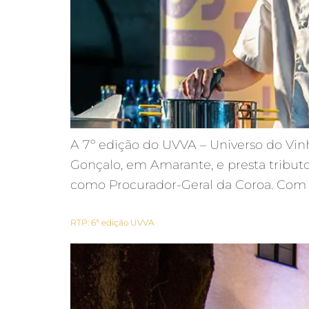
A 7º edição do UVVA – Universo do Vin
Gonçalo, em Amarante, e presta tribut
como Procurador-Geral da Coroa. Com 
RTP: 6ª edição UVVA